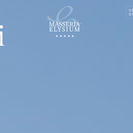
V
D
i